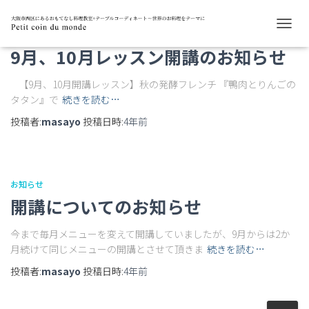
レッスンスケジュール
ナ
ビ
9月、10月レッスン開講のお知らせ
ゲ
ー
【9月、10月開講レッスン】秋の発酵フレンチ 『鴨肉とりんごの
シ
タタン』で
続きを読む…
ョ
ン
投稿者:
masayo
投稿日時:
4年
前
を
切
り
替
え
お知らせ
開講についてのお知らせ
今まで毎月メニューを変えて開講していましたが、9月からは2か
月続けて同じメニューの開講とさせて頂きま
続きを読む…
投稿者:
masayo
投稿日時:
4年
前