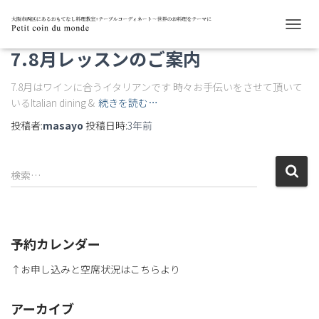
未分類
ナ
ビ
7.8月レッスンのご案内
ゲ
ー
7.8月はワインに合うイタリアンです 時々お手伝いをさせて頂いて
シ
いるItalian dining &
続きを読む…
ョ
ン
投稿者:
masayo
投稿日時:
3年
前
を
切
り
替
検索…
え
予約カレンダー
↑お申し込みと空席状況はこちらより
アーカイブ