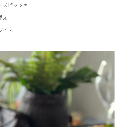
ーズピッツァ
添え
グイネ