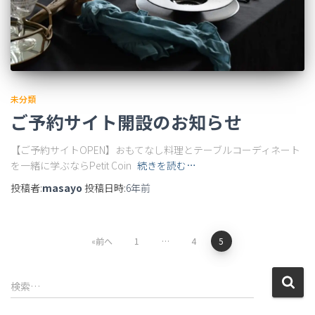
未分類
ご予約サイト開設のお知らせ
【ご予約サイトOPEN】おもてなし料理とテーブルコーディネート
を一緒に学ぶならPetit Coin
続きを読む…
投稿者:
masayo
投稿日時:
6年
前
前へ
1
…
4
5
検索…