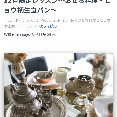
12月限定レッスン〜おせち料理・ヒ
ョウ柄生食パン〜
【12月限定レッスン】Petit Coin du mondeのおせち料理とヒョウ
柄生食パン こんにち
続きを読む…
投稿者:
masayo
投稿日時:
6年
前