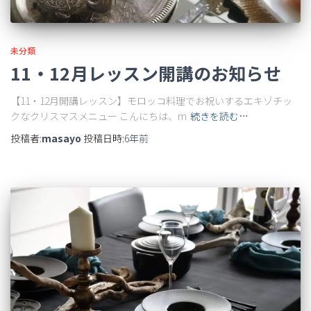
未分類
11・12月レッスン開講のお知らせ
【11・12月開講レッスン】モロッコ料理でお祝いするエキゾチッ
クなクリスマスメニュー こんにちは、m
続きを読む…
投稿者:
masayo
投稿日時:
6年
前