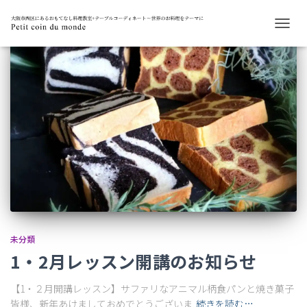
ナ
ビ
ゲ
ー
シ
ョ
ン
を
切
り
替
え
未分類
1・2月レッスン開講のお知らせ
【1・２月開講レッスン】サファリなアニマル柄食パンと焼き菓子
皆様、新年あけましておめでとうございま
続きを読む…