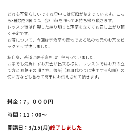
どれも可愛らしいですね♡中には桜餡が詰まっています。こち
ら3種類を2個づつ、合計6個を作ってお持ち帰り頂きます。
レッスン後は作製した練り切りと薄茶を立ててお召し上がり頂
く予定です。
お薄について、今回は宇治茶の産地である私の地元のお茶をピ
ックアップ致しました。
私自身、茶道は表千家を10年程習っていました。
お家でも気負わずお茶会が出来る様に、レッスンではお茶の立
て方とお菓子の頂き方、懐紙（お皿代わりに使用する和紙）の
使い方なども含めて簡単にお伝えさせて頂きます。
料金：7，０００円
時間：11：00〜
開講日：3/15(月)
終了しました