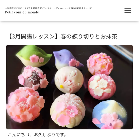
ナ
ビ
ゲ
ー
【3月開講レッスン】春の練り切りとお抹茶
シ
ョ
ン
を
切
り
替
え
こんにちは、お久しぶりです。